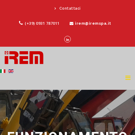
Contattaci
(+39) 0931 787011
irem@iremspa.it